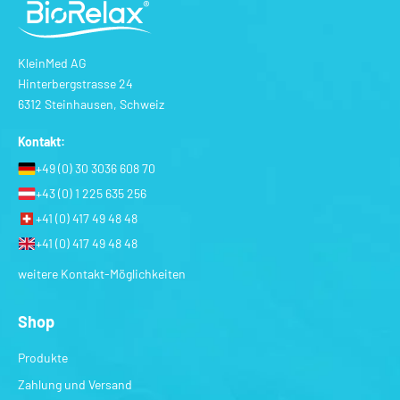
nd
Ges
fi
KleinMed AG
Hinterbergstrasse 24
6312 Steinhausen, Schweiz
Kontakt:
+49 (0) 30 3036 608 70
+43 (0) 1 225 635 256
+41 (0) 417 49 48 48
+41 (0) 417 49 48 48
weitere Kontakt-Möglichkeiten
Shop
Produkte
Zahlung und Versand