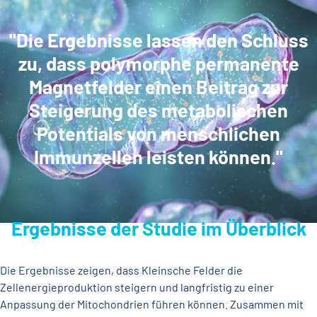
Sauerstoff außerhalb der Mitochondrien
verbrauchen.
"Die Ergebnisse lassen den Schluss
zu, dass polymorphe permanente
Magnetfelder einen Beitrag zur
Steigerung des metabolischen
Potentials von menschlichen
Immunzellen leisten können."
Ergebnisse der Studie im Überblick
Die Ergebnisse zeigen, dass Kleinsche Felder die
Zellenergieproduktion steigern und langfristig zu einer
Anpassung der Mitochondrien führen können. Zusammen mit