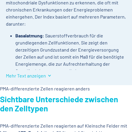
mitochondriale Dysfunktionen zu erkennen, die oft mit
chronischen Erkrankungen oder Energieproblemen
einhergehen. Der Index basiert auf mehreren Parametern,
darunter:
Basalatmung:
Sauerstoffverbrauch für die
grundlegenden Zellfunktionen. Sie zeigt den
derzeitigen Grundzustand der Energieversorgung
der Zellen auf und ist somit ein Maß für die benötigte
Energiemenge, die zur Aufrechterhaltung der
Grundfunktionen notwendig ist.
Mehr Text anzeigen
ATP-Produktion:
Die Effizienz der
Energieerzeugung. ATP, kurz für
PMA-differenzierte Zellen reagieren anders
Adenosintriphosphat, ist die universelle
Sichtbare Unterschiede zwischen
Energiewährung in den Zellen und dient als
den Zelltypen
Energiespeicher und -überträger. Es ist ein Maß für
die Effektivität der Mitochondrien.
Protonenleck:
Energieverluste durch undichte
PMA-differenzierte Zellen reagierten auf Kleinsche Felder mit
Stellen in der Mitochondrienmembran.