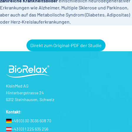
zahlreiche Krankheitsbilder
einschließlich neurodegenerativer
Erkrankungen wie Alzheimer, Multiple Sklerose und Parkinson,
aber auch auf das Metabolische Syndrom (Diabetes, Adipositas)
oder Herz-Kreislauferkrankungen.
Direkt zum Original-PDF der Studie
KleinMed AG
Hinterbergstrasse 24
6312 Steinhausen, Schweiz
Kontakt:
+49 (0) 30 3036 608 70
+43 (0) 1 225 635 256