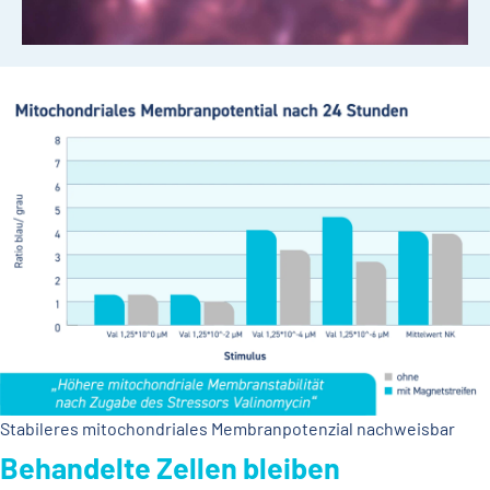
Alterung und Krankheiten:
Eine gestörte
Mitochondrienfunktion kann zu verschiedenen
Krankheiten und vorzeitiger Alterung führen.
Die Zellkraftwerke sorgen dafür, dass unsere Zellen die
Energie haben, die sie brauchen, um ihre Aufgaben zu
erfüllen. Daher ist es wichtig, auf unsere Mitochondrien zu
achten und sie durch eine gesunde Lebensweise zu
unterstützen.
Stabileres mitochondriales Membranpotenzial nachweisbar
Behandelte Zellen bleiben