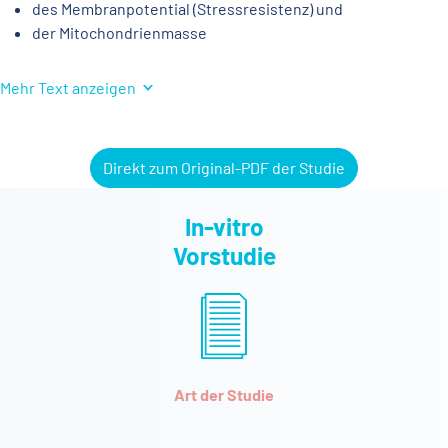
des Membranpotential (Stressresistenz) und
der Mitochondrienmasse
analysiert.
Mehr Text anzeigen
Während der 24-stündigen Inkubationszeit wurden die Zellen
den Stressoren H₂O₂, Valinomycin (verursacht Zusammenbruch
Direkt zum Original-PDF der Studie
des mitochondrialen Membranpotentials) oder
Lipopolysaccharid von Escherichia coli (LPS, führt
konzentrationsabhängig zur Mitochondrienschädigung)
In-vitro
ausgesetzt und die jeweiligen Reaktionen dokumentiert.
Vorstudie
Art der Studie