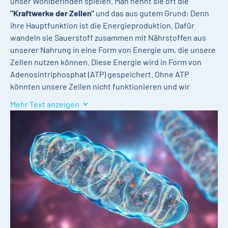
unser Wohlbefinden spielen. Man nennt sie oft die
"Kraftwerke der Zellen"
und das aus gutem Grund: Denn
ihre Hauptfunktion ist die Energieproduktion. Dafür
wandeln sie Sauerstoff zusammen mit Nährstoffen aus
unserer Nahrung in eine Form von Energie um, die unsere
Zellen nutzen können. Diese Energie wird in Form von
Adenosintriphosphat (ATP) gespeichert. Ohne ATP
könnten unsere Zellen nicht funktionieren und wir
könnten keine körperlichen oder geistigen Aktivitäten
Mehr Text anzeigen
ausführen. Für unsere Gesundheit sind sie unverzichtbar:
Energieproduktion:
Mitochondrien liefern die
notwendige Energie für alle Zellfunktionen.
Stoffwechsel:
Mitochondrien spielen eine
Schlüsselrolle im Stoffwechsel, indem sie Nährstoffe
in Energie umwandeln.
Zellgesundheit
: Mitochondrien helfen, schädliche
Substanzen abzubauen und die Zellen gesund zu
halten.